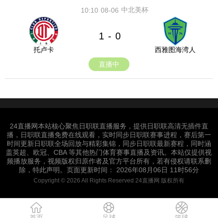
中北美杯
10:10
08-06
1
0
-
托卢卡
西雅图海湾人
直播中
24直播网本站核心聚焦日职联直播服务，提供日职联高清无插件直
播，日职联直播免费在线观看，实时同步日职联赛事进程，赛后第一
时间更新日职联全场回放与精彩集锦，同步日职联最新赛程，同时涵
盖英超、欧冠、CBA 等其他热门体育赛事直播及资讯。本站仅提供视
频播放服务，视频版权归原作者及官方平台所有，若有侵权请联系删
除，特此声明。页面更新时间： 2026年08月06日 11时56分
Copyright © 2026 All Rights Reserved 24直播网 版权所有
首页
足球
篮球