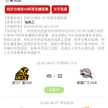
备用源
特罗尔海坦VS阿里安娜直播
文字直播
【赛事名称】特罗尔海坦 VS 阿里安娜直播
【赛事分类】
瑞典乙
【开赛时间】2026年05月14日 22:00
【友好提示】：本页面为您提供2026年05月14日 22:00 瑞典乙特罗
尔海坦VS阿里安娜的比赛直播，喜欢瑞典乙可以提前收藏本页面以
免错过直播。本站还为您提供相关瑞典乙直播、特罗尔海坦直播、阿
里安娜直播以及两队历史交锋、最新比赛赛程。本站不参与制作、不
存储任何资源由。如果本页面已过期，或者以上信号位都无效，请进
入主页查看最新直播新号。
中国NBL U19
15:40
08-07
45
32
-
浙江广厦U19
新疆广汇U19
直播中
球会友谊
16:00
08-07