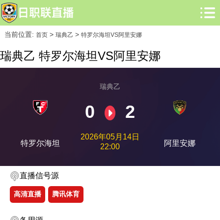
当前位置:
>
>
首页
瑞典乙
特罗尔海坦VS阿里安娜
瑞典乙 特罗尔海坦VS阿里安娜
瑞典乙
0
2
2026年05月14日
特罗尔海坦
阿里安娜
22:00
直播信号源
高清直播
腾讯体育