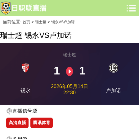
当前位置:
>
>
首页
瑞士超
锡永VS卢加诺
瑞士超 锡永VS卢加诺
瑞士超
1
1
2026年05月14日
锡永
卢加诺
22:30
直播信号源
高清直播
腾讯体育