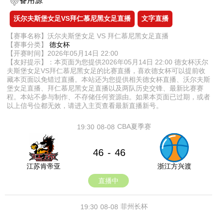
备用源
沃尔夫斯堡女足VS拜仁慕尼黑女足直播
文字直播
【赛事名称】沃尔夫斯堡女足 VS 拜仁慕尼黑女足直播
【赛事分类】
德女杯
【开赛时间】2026年05月14日 22:00
【友好提示】：本页面为您提供2026年05月14日 22:00 德女杯沃尔
夫斯堡女足VS拜仁慕尼黑女足的比赛直播，喜欢德女杯可以提前收
藏本页面以免错过直播。本站还为您提供相关德女杯直播、沃尔夫斯
堡女足直播、拜仁慕尼黑女足直播以及两队历史交锋、最新比赛赛
程。本站不参与制作、不存储任何资源由。如果本页面已过期，或者
以上信号位都无效，请进入主页查看最新直播新号。
CBA夏季赛
19:30
08-08
46
46
-
江苏肯帝亚
浙江方兴渡
直播中
菲州长杯
19:30
08-08