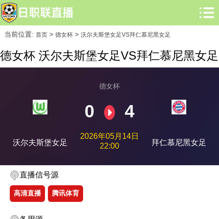
当前位置:
>
>
首页
德女杯
沃尔夫斯堡女足VS拜仁慕尼黑女足
德女杯 沃尔夫斯堡女足VS拜仁慕尼黑女足
德女杯
0
4
2026年05月14日
沃尔夫斯堡女足
拜仁慕尼黑女足
22:00
直播信号源
高清直播
腾讯体育