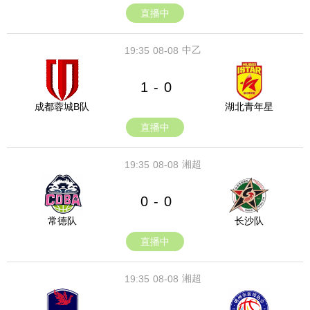
直播中
中乙
19:35
08-08
1
0
-
成都蓉城B队
湖北青年星
直播中
湘超
19:35
08-08
0
0
-
常德队
长沙队
直播中
湘超
19:35
08-08